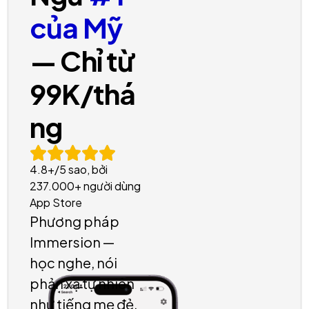
của Mỹ
— Chỉ từ
99K/thá
ng
4.8+/5 sao, bởi
237.000+ người dùng
App Store
Phương pháp
Immersion —
học nghe, nói
phản xạ tự nhiên
như tiếng mẹ đẻ.