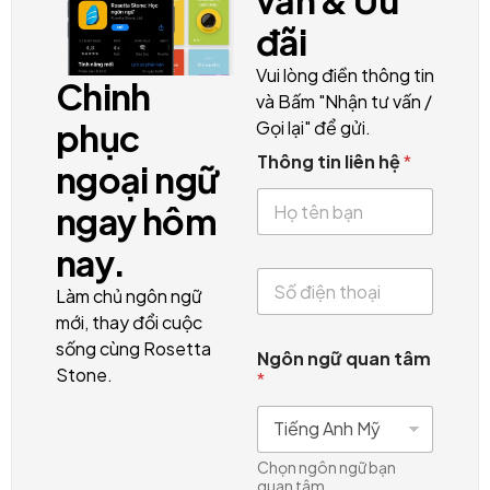
đãi
Vui lòng điền thông tin
Chinh
và Bấm "Nhận tư vấn /
Gọi lại" để gửi.
phục
Thông tin liên hệ
*
ngoại ngữ
ngay hôm
nay.
S
Làm chủ ngôn ngữ
ố
đ
mới, thay đổi cuộc
i
sống cùng Rosetta
Ngôn ngữ quan tâm
ệ
Stone.
*
n
t
h
o
ạ
Chọn ngôn ngữ bạn
i
quan tâm