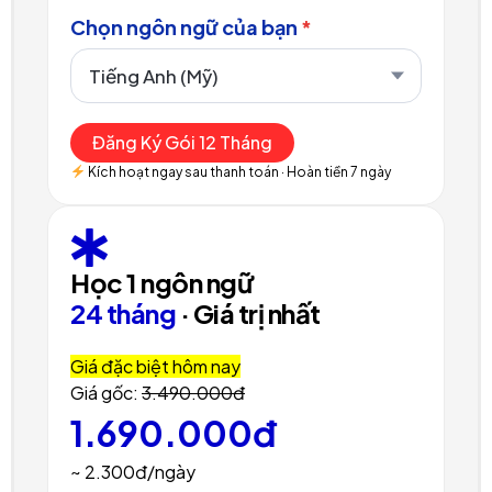
Chọn ngôn ngữ của bạn
*
Đăng Ký Gói 12 Tháng
Kích hoạt ngay sau thanh toán · Hoàn tiền 7 ngày
Học 1 ngôn ngữ
24 tháng
· Giá trị nhất
Giá đặc biệt hôm nay
Giá gốc:
3.490.000đ
1.690.000đ
~ 2.300đ/ngày