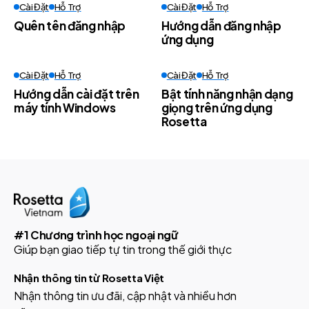
Cài Đặt
Hỗ Trợ
Cài Đặt
Hỗ Trợ
Quên tên đăng nhập
Hướng dẫn đăng nhập
ứng dụng
Cài Đặt
Hỗ Trợ
Cài Đặt
Hỗ Trợ
Hướng dẫn cài đặt trên
Bật tính năng nhận dạng
máy tính Windows
giọng trên ứng dụng
Rosetta
#1 Chương trình học ngoại ngữ
Giúp bạn giao tiếp tự tin trong thế giới thực
Nhận thông tin từ Rosetta Việt
Nhận thông tin ưu đãi, cập nhật và nhiều hơn