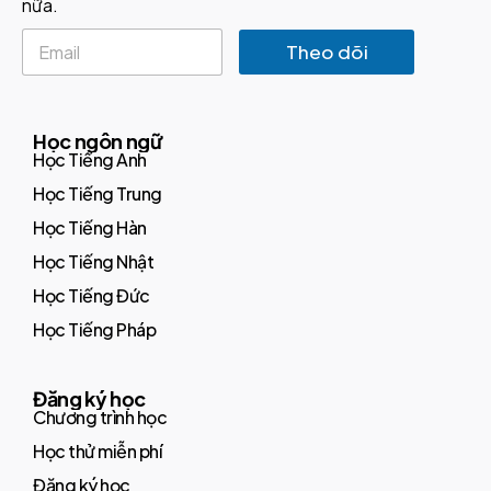
nữa.
E
Theo dõi
m
a
i
l
Học ngôn ngữ
*
Học Tiếng Anh
Học Tiếng Trung
Học Tiếng Hàn
Học Tiếng Nhật
Học Tiếng Đức
Học Tiếng Pháp
Đăng ký học
Chương trình học
Học thử miễn phí
Đăng ký học