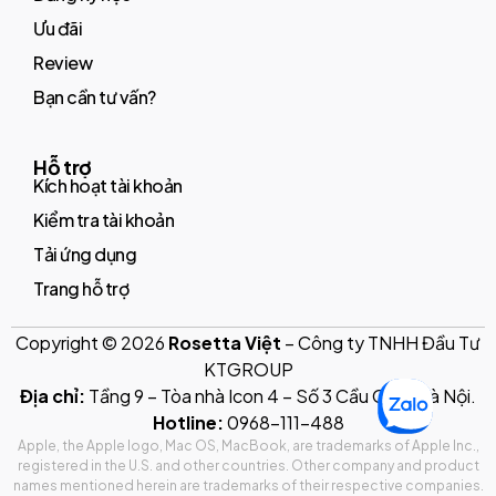
Ưu đãi
Review
Bạn cần tư vấn?
Hỗ trợ
Kích hoạt tài khoản
Kiểm tra tài khoản
Tải ứng dụng
Trang hỗ trợ
Copyright © 2026
Rosetta Việt
– Công ty TNHH Đầu Tư
KTGROUP
Địa chỉ:
Tầng 9 – Tòa nhà Icon 4 – Số 3 Cầu Giấy, Hà Nội.
Hotline:
0968-111-488
Apple, the Apple logo, Mac OS, MacBook, are trademarks of Apple Inc.,
registered in the U.S. and other countries. Other company and product
names mentioned herein are trademarks of their respective companies.