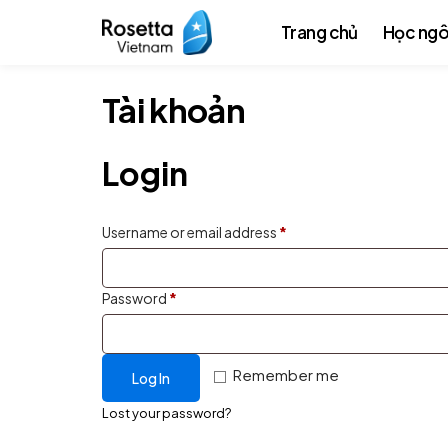
Trang chủ
Học ngô
Tài khoản
Login
Username or email address
*
Password
*
Remember me
Log In
Lost your password?