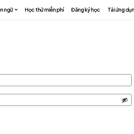
n ngữ
Học thử miễn phí
Đăng ký học
Tải ứng dụ