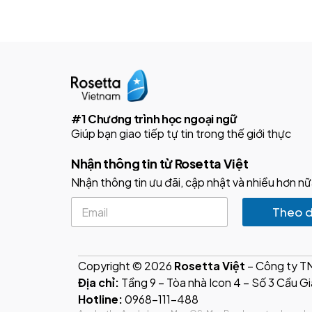
#1 Chương trình học ngoại ngữ
Giúp bạn giao tiếp tự tin trong thế giới thực
Nhận thông tin từ Rosetta Việt
Nhận thông tin ưu đãi, cập nhật và nhiều hơn nữ
E
Theo d
m
a
i
l
Copyright © 2026
Rosetta Việt
– Công ty 
*
Địa chỉ:
Tầng 9 – Tòa nhà Icon 4 – Số 3 Cầu Gi
Hotline:
0968-111-488