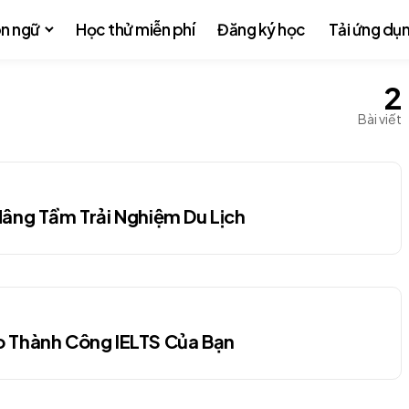
n ngữ
Học thử miễn phí
Đăng ký học
Tải ứng dụ
2
Bài viết
Nâng Tầm Trải Nghiệm Du Lịch
o Thành Công IELTS Của Bạn