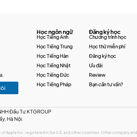
Học ngôn ngữ
Đăng ký học
Học Tiếng Anh
Chương trình học
Học Tiếng Trung
Học thử miễn phí
Học Tiếng Hàn
Đăng ký học
Học Tiếng Nhật
Ưu đãi
a.
Học Tiếng Đức
Review
Học Tiếng Pháp
Bạn cần tư vấn?
õi
TNHH Đầu Tư KTGROUP
ấy, Hà Nội.
of Apple Inc., registered in the U.S. and other countries. Other company 