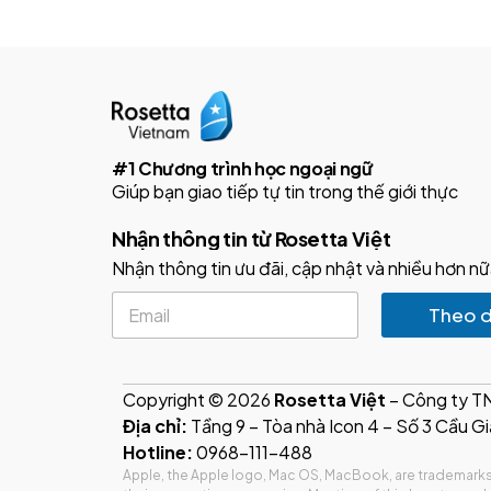
#1 Chương trình học ngoại ngữ
Giúp bạn giao tiếp tự tin trong thế giới thực
Nhận thông tin từ Rosetta Việt
Nhận thông tin ưu đãi, cập nhật và nhiều hơn nữ
E
Theo d
m
a
i
l
Copyright © 2026
Rosetta Việt
– Công ty 
*
Địa chỉ:
Tầng 9 – Tòa nhà Icon 4 – Số 3 Cầu Gi
Hotline:
0968-111-488
Apple, the Apple logo, Mac OS, MacBook, are trademarks 